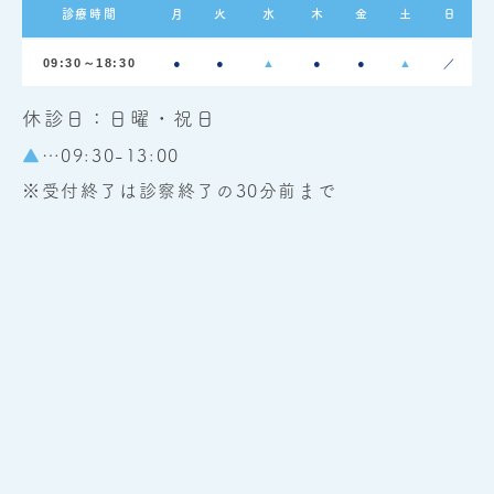
診療時間
月
火
水
木
金
土
日
09:30～18:30
●
●
▲
●
●
▲
／
休診日：日曜・祝日
▲
…09:30-13:00
※受付終了は診察終了の30分前まで