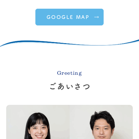
GOOGLE MAP
2026.04.07
お知らせ
骨密度測定装置を新しく導入し
ました。
Greeting
この度、骨密度を測定する機器を新しく導入
ごあいさつ
いたしました。
今回導入した装置は、
DXA
法という精度の
高い方法で骨密度を測定できる機器で、腰椎
や大腿骨の骨密度をより正確に評価すること
が可能です。