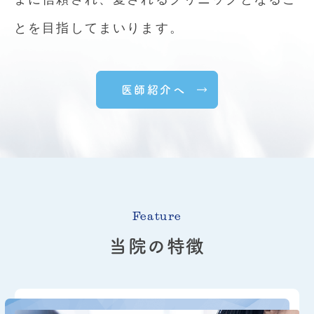
とを目指してまいります。
強化ニンニク注射 ～疲労に
速攻チャージ～
医師紹介へ
￥
1,650
円（税込み）
＊希ファミリークリニックの２０％
off
の適
応はありません。本院と料金が異なりますので、ご注
意下さい。
疲労回復・免疫力
UP
・風邪予防におすすめ
ビタミン
B
１を主成分に、さらに多くのビタ
Feature
ミンを配合し、より幅広い疲労回復や体調サ
当院の特徴
ポートを目指したメニューです。ハードワー
クや運動後のリカバリーを重視したい方 、
慢性的なだるさ・倦怠感を感じている方、免