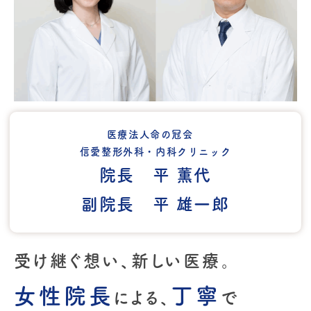
骨粗鬆症
は、骨がもろくなり骨折しやすく
なる病気ですが、初期には自覚症状がほとん
どありません。そのため、早期発見・早期対
策がとても大切です。
検査はベッドに横になって行い、検査時間
は約
5
〜
10
分程度で痛みはありません。
今後も、地域の皆さまに安心して検査・診
医療法人命の冠会
信愛整形外科・内科クリニック
療を受けていただけるよう、医療環境の充実
院長 平 薫代
に努めてまいります。
骨密度検査をご希望の方は、お気軽にお問い
副院長 平 雄一郎
合わせください。
受け継ぐ想い、新しい医療。
女性院長
丁寧
による、
で
2026.05.01
お知らせ