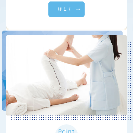
詳しく
2025.10.20
お知らせ
【自費】美白（白玉）点滴のお
知らせ
美白（白玉）点滴 ～内側か
ら輝く透明肌～
￥３，３００円（税込み）
＊希ファミリークリニックの２０％
off
の適応はあり
ません。本院と料金が異なりますので、ご注意下さい。
美白や美肌を求める方や、エイジングケア
Point
をされたい方におすすめ