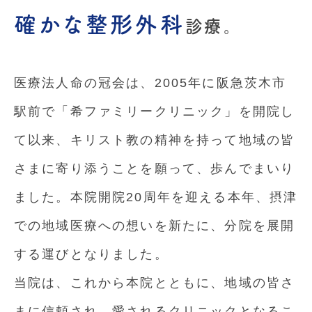
確かな整形外科
診療。
担当医表
医療法人命の冠会は、2005年に阪急茨木市
駅前で「希ファミリークリニック」を開院し
て以来、キリスト教の精神を持って地域の皆
さまに寄り添うことを願って、歩んでまいり
ました。本院開院20周年を迎える本年、摂津
での地域医療への想いを新たに、分院を展開
2025.10.24
お知らせ
する運びとなりました。
【自費】強化ニンニク注射のお
当院は、これから本院とともに、地域の皆さ
知らせ
まに信頼され、愛されるクリニックとなるこ