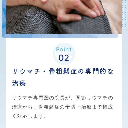
肝機能検査 (
AST,ALT,γ-GTP)
脂質検査 (
LDL,HDL
コレステロール
,
中
性脂肪)
血糖検査 (空腹時血糖)
・心電図検査
Point
02
その他、当法人で行っている健康診断、特定
リウマチ・骨粗鬆症の
専門的な
検診、人間ドックについてはこちらからもご
覧いただけます。
治療
ご希望の方は、お電話にてお問い合わせ・ご
リウマチ専門医の院長が、関節リウマチの
予約をお願いいたします。
治療から、骨粗鬆症の予防・治療まで幅広
TEL
：
072-636-6001
く対応します。