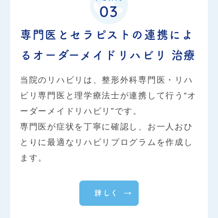
03
グルタチオン600mgを配合した美白点滴。体の内側か
ら透明感を引き出し、肌のくすみや色むらが気になる
専門医とセラピストの連携によ
方にぴったり。肌の調子を整えると同時に、疲労感の
る
オーダーメイドリハビリ 治療
改善もサポートします。初めての方や肝機能改善にも
◎。くすみがちな肌をやさしく整えたい方に最適で
当院のリハビリは、整形外科専門医・リハ
す。
また、抗酸化の 成分としても働くため、老化防
ビリ専門医と理学療法士が連携して行う“オ
止（エイジングケア）効果も期待できます。
ーダーメイドリハビリ”です。
専門医が症状を丁寧に確認し、お一人おひ
とりに最適なリハビリプログラムを作成し
ます。
2025.10.09
お知らせ
【産業医】産業医をお探しの企
詳しく
業様へ