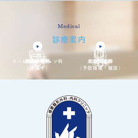
Medical
診療案内
リハビリテーション科
日帰り手術
美容皮膚科
整形外科
リウマチ科
産業医業務
自費点滴
内科
（準備中）
（予防接種・健診）