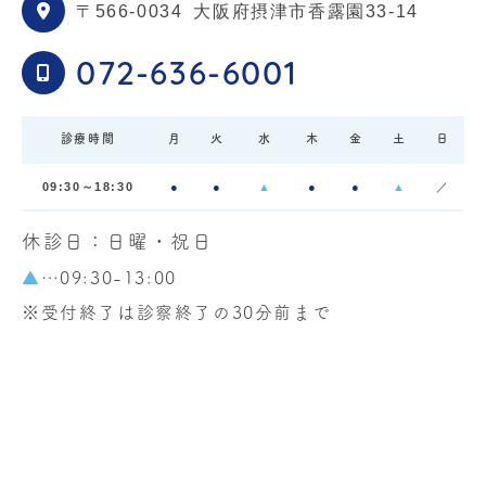
〒566-0034
大阪府摂津市香露園33-14
2026.05.11
お知らせ
072-636-6001
5月より運動器リハビリテーショ
ンの施設基準を取得いたしまし
診療時間
月
火
水
木
金
土
日
た
09:30～18:30
●
●
▲
●
●
▲
／
休診日：日曜・祝日
このたび、
2026
年5月より当院の運動器リハ
▲
…09:30-13:00
ビリテーションの施設基準が
「運動器リハビ
※受付終了は診察終了の30分前まで
リテーション
(Ⅲ)
」
となりました。
それに伴い、
リハビリテーションの診療報酬
点数（自己負担金額）も変更
となります。
（保険負担割合により金額は異なります）。
■ 対象となる方、
変更点について