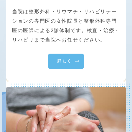
当院は整形外科・リウマチ・リハビリテー
≪雇用時健康診断（労働安全衛生法第
ションの専門医の女性院長と整形外科専門
43条に基づく）≫・
≪定期健康診断
医の医師による2診体制です。検査・治療・
≫
リハビリまで当院へお任せください。
￥
9,900
（税込）
詳しく
・問診
・身体測定 (身長・体重・
BMI
・腹囲)
・血圧測定
・尿検査
・視力・聴力検査
・胸部レントゲン検査
・血液検査
貧血検査 (赤血球数
,
血色素量)