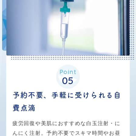
療を行っております。
スタッフ確保の観点から定刻通りの開院とな
り、
皆様にご不自由をおかけしますが、分散して
ご来院いただけますと、幸いです。
Point
05
2025.09.29
お知らせ
予約不要、手軽に受けられる自
10月1日（水） 信愛整形外科・
費点滴
内科クリニック開院のお知らせ
疲労回復や美肌におすすめな白玉注射・に
10月1日より摂津での地域医療への想いを新
んにく注射。予約不要でスキマ時間やお昼
たに、