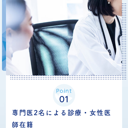
疫力の強化を求める方に適しています。集中
力・スタミナを維持したい方にも好評です。
2025.10.23
お知らせ
【自費】雇用時健康診断、定期
健康診断を行っております
Point
地域にお住まいの方々、企業さまに、継続的
01
に
健康診断
を受けていただけます。また、健
専門医2名による診療・女性医
診後のフォローもしっかりといたしますの
で、安心してご利用ください。
師在籍