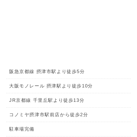
対象となる方：
5
月以降に
運動器リハビリテ
ーションを受けられる患者様
※
現在リハビリ通院中の方も対象となりま
す。
基準変更により、
運動器リハビリテーション
料
の
窓口負担額が一部変更
になります。
■
患者様へのお願い
各種負担額は保険種別（
1
〜
3
割負担）によ
阪急京都線 摂津市駅より徒歩5分
り異なります。
大阪モノレール 摂津駅より徒歩10分
詳しい金額については、受付または担当スタ
ッフまでお気軽にお問い合わせください。
JR京都線 千里丘駅より徒歩13分
今後も、より質の高いリハビリテーションを
コノミヤ摂津市駅前店から徒歩2分
提供できるよう努めてまいります。
駐車場完備
引き続きどうぞよろしくお願いいたします。