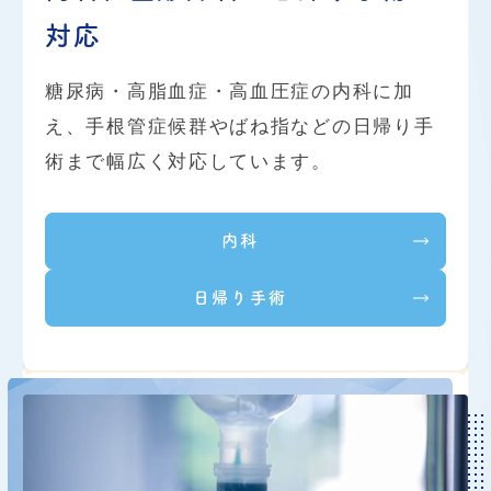
対応
また、ご質問などございましたら、お気軽に
糖尿病・高脂血症・高血圧症の内科に加
お電話でお問い合わせください。
え、手根管症候群やばね指などの日帰り手
株式会社 傑ＳＵＧＵＲＵ産業医事務所
術まで幅広く対応しています。
TEL：
072-636-6001
内科
2025.10.02
お知らせ
日帰り手術
開院時間について
当院の開院時間は
９時３０分
でございます
。
当院は９時３０分から１６時まで継続して診