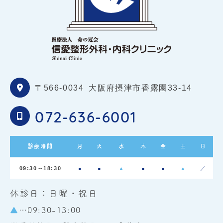
〒566-0034
大阪府摂津市香露園33-14
072-636-6001
診療時間
月
火
水
木
金
土
日
09:30～18:30
●
●
▲
●
●
▲
／
休診日：日曜・祝日
▲
…09:30-13:00