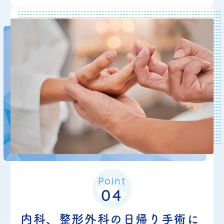
当院には産業医が２名在籍しており、随時産
業医業務委託契約の受付を行なっておりま
す。
近年、健康経営に対する社会全体の意識が高
まっており、新たに産業医業務委託契約をい
ただく企業様が増えております。従業員数が
50人を超える見込みの企業様や、すでに50
人を超えているがまだ産業医の選任がされて
いない企業様につきましては、企業様の労働
衛生環境を把握し、適切な産業医活動につい
Point
てご提案致します。
04
内科、整形外科の
日帰り手術に
詳しくは、
こちら
をご覧ください。